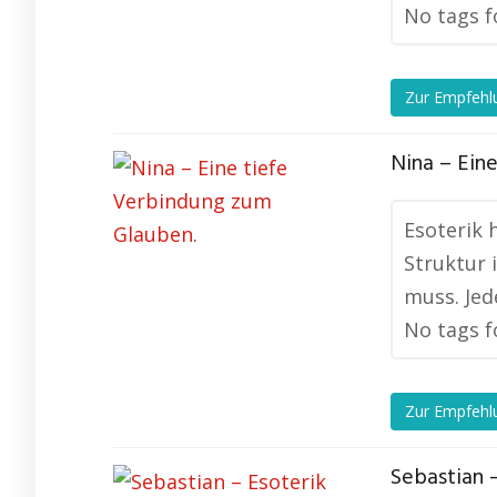
No tags f
Zur Empfehl
Nina – Ein
Esoterik 
Struktur 
muss. Jed
No tags f
Zur Empfehl
Sebastian 