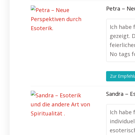
Petra – Ne
Ich habe 
gezeigt. D
feierlich
No tags f
Zur Empfehl
Sandra – Es
Ich habe 
individue
esoterisc