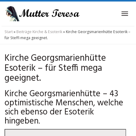
Skip
to
Tog
main
navi
content
Start
»
Beiträge Kirche & Esoterik
»
Kirche Georgsmarienhütte Esoterik –
für Steffi mega geeignet.
Kirche Georgsmarienhütte
Esoterik – für Steffi mega
geeignet.
Kirche Georgsmarienhütte – 43
optimistische Menschen, welche
sich ebenso der Esoterik
hingeben.