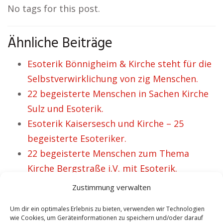
No tags for this post.
Ähnliche Beiträge
Esoterik Bönnigheim & Kirche steht für die
Selbstverwirklichung von zig Menschen.
22 begeisterte Menschen in Sachen Kirche
Sulz und Esoterik.
Esoterik Kaisersesch und Kirche – 25
begeisterte Esoteriker.
22 begeisterte Menschen zum Thema
Kirche Bergstraße i.V. mit Esoterik.
Esoterik Bad Berleburg i.V. mit Kirche
Zustimmung verwalten
beinhaltet für sehr viele Personen Tiefe.
Um dir ein optimales Erlebnis zu bieten, verwenden wir Technologien
wie Cookies, um Geräteinformationen zu speichern und/oder darauf