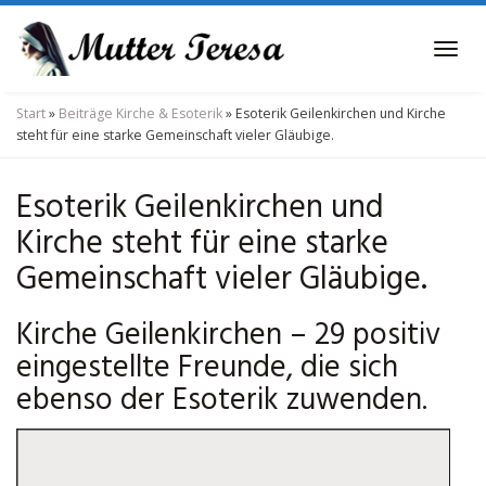
Skip
to
Tog
main
navi
content
Start
»
Beiträge Kirche & Esoterik
»
Esoterik Geilenkirchen und Kirche
steht für eine starke Gemeinschaft vieler Gläubige.
Esoterik Geilenkirchen und
Kirche steht für eine starke
Gemeinschaft vieler Gläubige.
Kirche Geilenkirchen – 29 positiv
eingestellte Freunde, die sich
ebenso der Esoterik zuwenden.