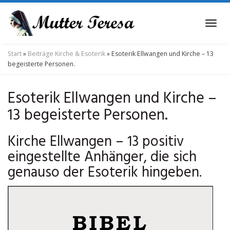
Skip
to
Tog
main
navi
content
Start
»
Beiträge Kirche & Esoterik
»
Esoterik Ellwangen und Kirche – 13
begeisterte Personen.
Esoterik Ellwangen und Kirche –
13 begeisterte Personen.
Kirche Ellwangen – 13 positiv
eingestellte Anhänger, die sich
genauso der Esoterik hingeben.