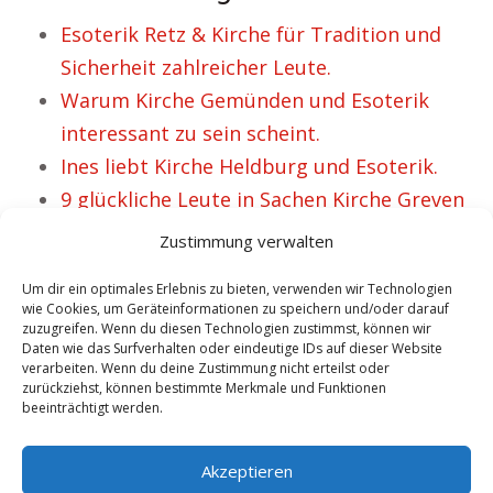
Esoterik Retz & Kirche für Tradition und
Sicherheit zahlreicher Leute.
Warum Kirche Gemünden und Esoterik
interessant zu sein scheint.
Ines liebt Kirche Heldburg und Esoterik.
9 glückliche Leute in Sachen Kirche Greven
und Esoterik.
Zustimmung verwalten
Kirche Rochlitz Esoterik – für Irina
Um dir ein optimales Erlebnis zu bieten, verwenden wir Technologien
ausgesprochen wohltuend.
wie Cookies, um Geräteinformationen zu speichern und/oder darauf
zuzugreifen. Wenn du diesen Technologien zustimmst, können wir
Daten wie das Surfverhalten oder eindeutige IDs auf dieser Website
verarbeiten. Wenn du deine Zustimmung nicht erteilst oder
VORHERIGER ARTIKEL
NÄCHSTER ARTIKEL
zurückziehst, können bestimmte Merkmale und Funktionen
beeinträchtigt werden.
Wieso Kirche Ellrich
Rita sympathisiert
sowie Esoterik
mit Kirche Elmshorn
Akzeptieren
werthaltig ist.
i.V. mit Esoterik.