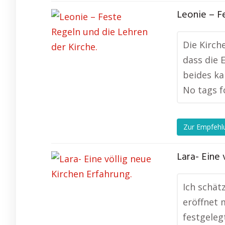
Leonie – F
Die Kirch
dass die 
beides ka
No tags f
Zur Empfehl
Lara- Eine 
Ich schät
eröffnet 
festgeleg