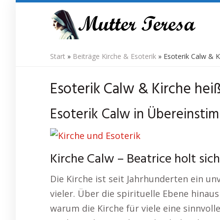
Skip
to
main
content
Start
»
Beiträge Kirche & Esoterik
»
Esoterik Calw & Ki
Esoterik Calw & Kirche heißt
Esoterik Calw in Übereinstim
Kirche Calw – Beatrice holt sic
Die Kirche ist seit Jahrhunderten ein u
vieler. Über die spirituelle Ebene hinau
warum die Kirche für viele eine sinnvolle