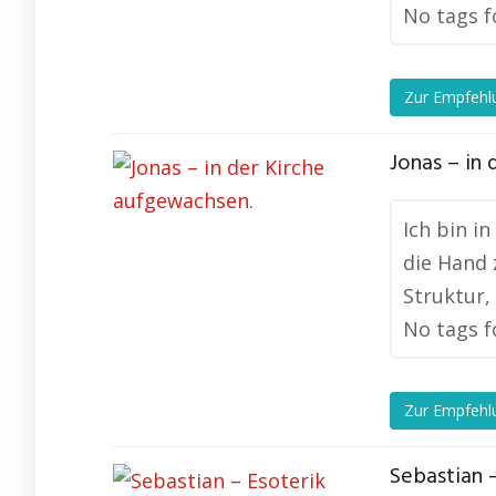
No tags f
Zur Empfehl
Jonas – in
Ich bin i
die Hand 
Struktur, 
No tags f
Zur Empfehl
Sebastian 