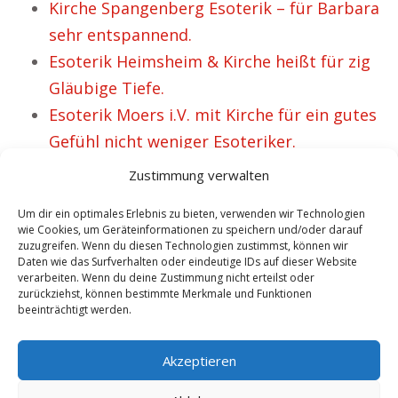
Kirche Spangenberg Esoterik – für Barbara
sehr entspannend.
Esoterik Heimsheim & Kirche heißt für zig
Gläubige Tiefe.
Esoterik Moers i.V. mit Kirche für ein gutes
Gefühl nicht weniger Esoteriker.
Gisela mag Kirche Fladungen & Esoterik.
Zustimmung verwalten
Um dir ein optimales Erlebnis zu bieten, verwenden wir Technologien
wie Cookies, um Geräteinformationen zu speichern und/oder darauf
VORHERIGER ARTIKEL
NÄCHSTER ARTIKEL
zuzugreifen. Wenn du diesen Technologien zustimmst, können wir
Wieso Kirche
Beate liebt Kirche
Daten wie das Surfverhalten oder eindeutige IDs auf dieser Website
verarbeiten. Wenn du deine Zustimmung nicht erteilst oder
Burgenland sowie
Burgkunstadt und
zurückziehst, können bestimmte Merkmale und Funktionen
beeinträchtigt werden.
Esoterik
Esoterik.
unterstützend zu
Akzeptieren
sein scheint.