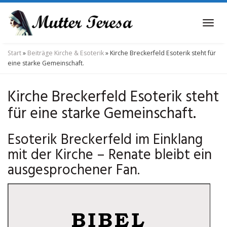
Skip
to
Tog
main
navi
content
Start
»
Beiträge Kirche & Esoterik
»
Kirche Breckerfeld Esoterik steht für
eine starke Gemeinschaft.
Kirche Breckerfeld Esoterik steht
für eine starke Gemeinschaft.
Esoterik Breckerfeld im Einklang
mit der Kirche – Renate bleibt ein
ausgesprochener Fan.