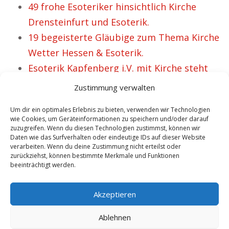
49 frohe Esoteriker hinsichtlich Kirche
Drensteinfurt und Esoterik.
19 begeisterte Gläubige zum Thema Kirche
Wetter Hessen & Esoterik.
Esoterik Kapfenberg i.V. mit Kirche steht
für Verbundenheit und Hoffnung diverser
Zustimmung verwalten
Gläubige.
Um dir ein optimales Erlebnis zu bieten, verwenden wir Technologien
wie Cookies, um Geräteinformationen zu speichern und/oder darauf
zuzugreifen. Wenn du diesen Technologien zustimmst, können wir
Daten wie das Surfverhalten oder eindeutige IDs auf dieser Website
VORHERIGER ARTIKEL
NÄCHSTER ARTIKEL
verarbeiten. Wenn du deine Zustimmung nicht erteilst oder
Esoterik Beeskow
27 begeisterte
zurückziehst, können bestimmte Merkmale und Funktionen
beeinträchtigt werden.
und Kirche – 44
Gläubige zum
selige Personen.
Thema Kirche
Akzeptieren
Beilstein & Esoterik.
Ablehnen