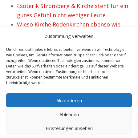
Esoterik Stromberg & Kirche steht für ein
gutes Gefühl nicht weniger Leute.
Wieso Kirche Rodenkirchen ebenso wie
Esoterik wichtig ist.
Zustimmung verwalten
Iris liebt Kirche Burg und Esoterik.
Um dir ein optimales Erlebnis zu bieten, verwenden wir Technologien
wie Cookies, um Geräteinformationen zu speichern und/oder darauf
zuzugreifen. Wenn du diesen Technologien zustimmst, können wir
Daten wie das Surfverhalten oder eindeutige IDs auf dieser Website
VORHERIGER ARTIKEL
NÄCHSTER ARTIKEL
verarbeiten. Wenn du deine Zustimmung nicht erteilst oder
Sabrina mag Kirche
Kirche Bad
zurückziehst, können bestimmte Merkmale und Funktionen
beeinträchtigt werden.
Bad Wimpfen und
Wörishofen Esoterik
Esoterik.
– für Valerie sehr
Akzeptieren
sinnvoll.
Ablehnen
Einstellungen ansehen
Copyright by: Mutterteresa.com -