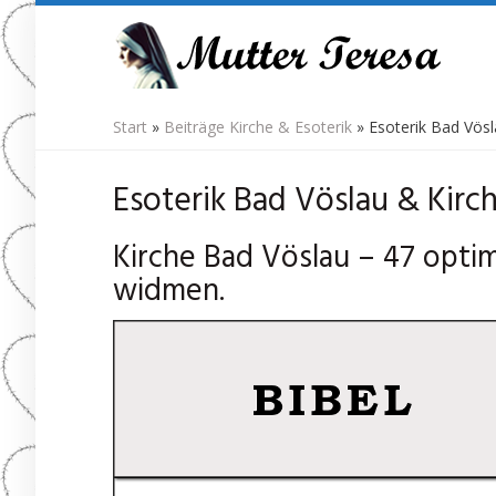
Skip
to
main
content
Start
»
Beiträge Kirche & Esoterik
»
Esoterik Bad Vösl
Esoterik Bad Vöslau & Kirch
Kirche Bad Vöslau – 47 opti
widmen.