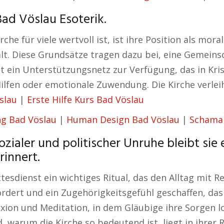
ad Vöslau Esoterik.
he für viele wertvoll ist, ist ihre Position als mor
lt. Diese Grundsätze tragen dazu bei, eine Gemeinsc
t ein Unterstützungsnetz zur Verfügung, das in Kris
ilfen oder emotionale Zuwendung. Die Kirche verleih
slau
|
Erste Hilfe Kurs Bad Vöslau
g Bad Vöslau
|
Human Design Bad Vöslau
|
Schama
ialer und politischer Unruhe bleibt sie 
innert.
tesdienst ein wichtiges Ritual, das den Alltag mit R
ördert und ein Zugehörigkeitsgefühl geschaffen, das
flexion und Meditation, in dem Gläubige ihre Sorgen
, warum die Kirche so bedeutend ist, liegt in ihrer 