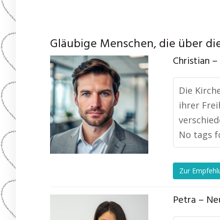
Gläubige Menschen, die über die
Christian –
Die Kirch
ihrer Fre
verschied
No tags f
Zur Empfehl
Petra – Ne