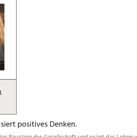
isiert positives Denken.
ester Baustein der Gesellschaft und prägt das Leben 