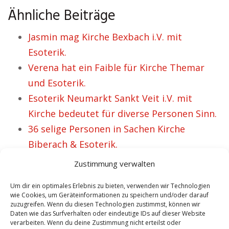
Ähnliche Beiträge
Jasmin mag Kirche Bexbach i.V. mit
Esoterik.
Verena hat ein Faible für Kirche Themar
und Esoterik.
Esoterik Neumarkt Sankt Veit i.V. mit
Kirche bedeutet für diverse Personen Sinn.
36 selige Personen in Sachen Kirche
Biberach & Esoterik.
Bianca ist affin für Kirche Großschirma &
Zustimmung verwalten
Esoterik.
Um dir ein optimales Erlebnis zu bieten, verwenden wir Technologien
wie Cookies, um Geräteinformationen zu speichern und/oder darauf
zuzugreifen. Wenn du diesen Technologien zustimmst, können wir
Daten wie das Surfverhalten oder eindeutige IDs auf dieser Website
VORHERIGER ARTIKEL
NÄCHSTER ARTIKEL
verarbeiten. Wenn du deine Zustimmung nicht erteilst oder