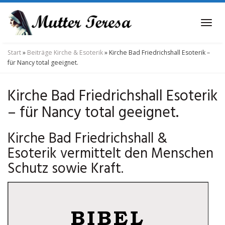
Skip
to
Tog
main
navi
content
Start
»
Beiträge Kirche & Esoterik
»
Kirche Bad Friedrichshall Esoterik –
für Nancy total geeignet.
Kirche Bad Friedrichshall Esoterik
– für Nancy total geeignet.
Kirche Bad Friedrichshall &
Esoterik vermittelt den Menschen
Schutz sowie Kraft.