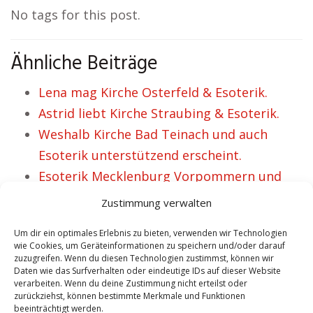
No tags for this post.
Ähnliche Beiträge
Lena mag Kirche Osterfeld & Esoterik.
Astrid liebt Kirche Straubing & Esoterik.
Weshalb Kirche Bad Teinach und auch
Esoterik unterstützend erscheint.
Esoterik Mecklenburg Vorpommern und
Kirche – 38 selige Leute.
Zustimmung verwalten
Kirche Königstein Esoterik – für Jessica
Um dir ein optimales Erlebnis zu bieten, verwenden wir Technologien
ausgesprochen geeignet.
wie Cookies, um Geräteinformationen zu speichern und/oder darauf
zuzugreifen. Wenn du diesen Technologien zustimmst, können wir
Daten wie das Surfverhalten oder eindeutige IDs auf dieser Website
verarbeiten. Wenn du deine Zustimmung nicht erteilst oder
VORHERIGER ARTIKEL
NÄCHSTER ARTIKEL
zurückziehst, können bestimmte Merkmale und Funktionen
beeinträchtigt werden.