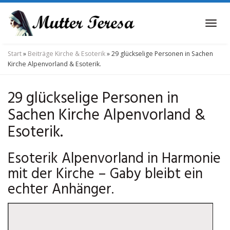
Skip
to
Tog
main
navi
content
Start
»
Beiträge Kirche & Esoterik
»
29 glückselige Personen in Sachen
Kirche Alpenvorland & Esoterik.
29 glückselige Personen in
Sachen Kirche Alpenvorland &
Esoterik.
Esoterik Alpenvorland in Harmonie
mit der Kirche – Gaby bleibt ein
echter Anhänger.